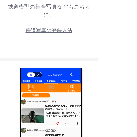
鉄道模型の集合写真などもこちら
に。
鉄道写真の登録方法