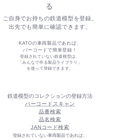
る
ご自身でお持ちの鉄道模型を登録。
出先でも簡単に確認できます。
KATOの車両製品であれば、
バーコードで簡単登録！
登録されていない鉄道模型は、
「みんなで作る製品ライブラリ」
を使って登録できます。
鉄道模型のコレクションの登録方法
バーコードスキャン
品番検索
品名検索
JANコード検索
登録されていない
車両製品であれば、