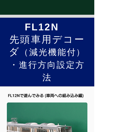
FL12N
先頭車用デコー
ダ
（減光機能付）
・進行方向設定方
法