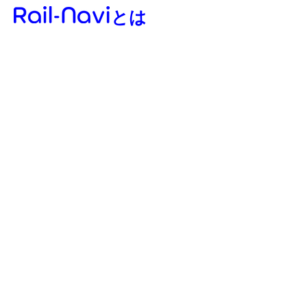
とは
01
模型、撮影、旅…
鉄道趣味全般について投稿出来る
総合鉄道趣味アプリです。
02
会員登録制でコメント機能も
基本は「いいね！」のみ。
不特定多数への拡散や否定的
なコメントを心配せず、
安心して投稿をお楽しみ