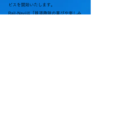
ビスを開始いたします。
Rail-Naviは「鉄道趣味の喜びや楽しみ
を、他の誰かへ向けて伝えていきた
い」という方々が主役となって、その
活動を発信できる場、鉄道趣味のアン
バサダーとして活躍していただける場
を目指し2019年にサービスを開始い
たしました。
その先の未来には、Rail-Navi会員の皆
さまや、鉄道模型コンテストに参加す
る小中高生、地元の模型店さま、そし
て私達KATOがともに手を取り合って
全国各地の鉄道模型ローカルイベント
を実現したい、日本や世界各国のモデ
ラーたちが活動を称え交流しあえる新