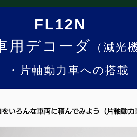
FL12N
車用デコーダ
（減光
・片軸動力車への搭載