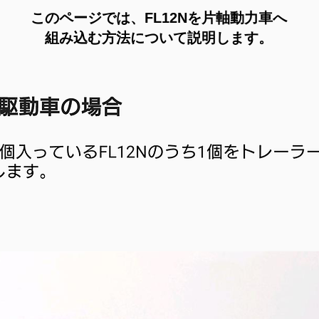
このページでは、FL12Nを
片軸動力車へ
組み込む方法
について説明します。