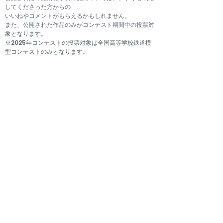
してくださった方からの
いいねやコメントがもらえるかもしれません。
​また、公開された作品のみがコンテスト期間中の投票対
象となります。
​※2025年コンテストの投票対象は全国高等学校鉄道模
型コンテストのみとなります。
登録画面はこちらから（Web版の鉄コンア
プリ画面に移動します）
※※※鉄コンアプリ運営チームより※※※
7月26日(土)に鉄コンアプリへの一斉公開を予定してお
りますので、
それまでにご登録をお願いいたします。
​※公開予定日は前後する可能性があります。ご了承くだ
さい。
​※7月26日(土)の一斉公開後にも作品情報や制作記のご
登録は受け付けておりますのでご安心ください。
​全国高等学校鉄道模型コンテストに出展する学生の
皆さんへ
​◆学校・クラブ紹介 のご登録をお願いします。
皆さんの学校のことや、クラブの活動状況を教えて