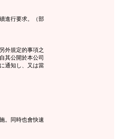
續進行要求。（部
另外規定的事項之
自其公開於本公司
に通知し、又は當
施。同時也會快速