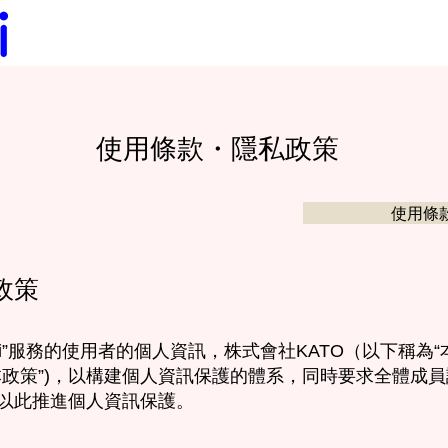
使用條款・隱私政策
使用條
私政策
-Navi”服務的使用者的個人資訊，株式會社KATO（以下稱為
本政策”)，以構建個人資訊保護的體系，同時要求全體成
以此推進個人資訊保護。