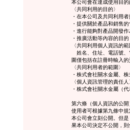
本公司會在達成使用目的
〈共同利用的目的〉
・在本公司及共同利用者
・提供關於產品和銷售的
・進行能夠對產品開發作
・推廣活動等內容的目的
〈共同利用個人資訊的範
姓名、住址、電話號、
圍僅包括在註冊時輸入的
〈共同利用者的範圍〉
・株式會社關水金屬、株式會社H
〈個人資訊管理的責任人
・株式會社關水金屬（代表人
第六條（個人資訊的公開
使用者可根據第九條中規
本公司會立刻公開。但是
果本公司決定不公開，則