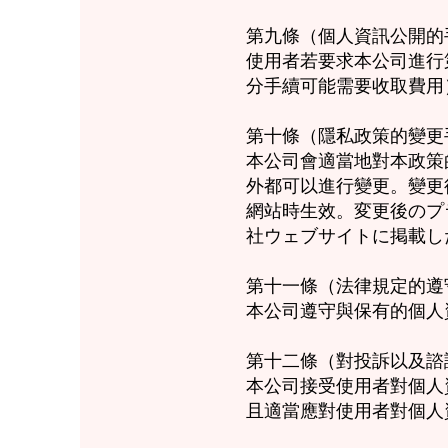
第九條（個人資訊公開的
使用者若要求本公司進行
分手續可能需要收取費用
第十條（隱私政策的變更
本公司會適當地對本政策
外都可以進行變更。變更
網站時生效。変更後のプ
社ウェブサイトに掲載し
第十一條（法律規定的遵
本公司遵守與保有的個人
第十二條（對投訴以及諮
本公司接受使用者對個人
且適當應對使用者對個人