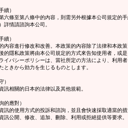
手續）
第六條至第八條中的內容，則需另外根據本公司規定的手
）詳情請諮詢本公司。
手續）
的內容進行修改和改善。本政策的內容除了法律和本政策
後的隱私政策將由本公司規定的方式來告知使用者，或是
ライバシーポリシーは、當社所定の方法により、利用者
たときから効力を生じるものとします。
守）
資訊相關的日本的法律以及其他規範。
詢的應對）
資訊的使用方式的投訴和諮詢，並且會快速採取適當的措
資訊公開、修改、追加、刪除、利用或拒絕提供等要求。