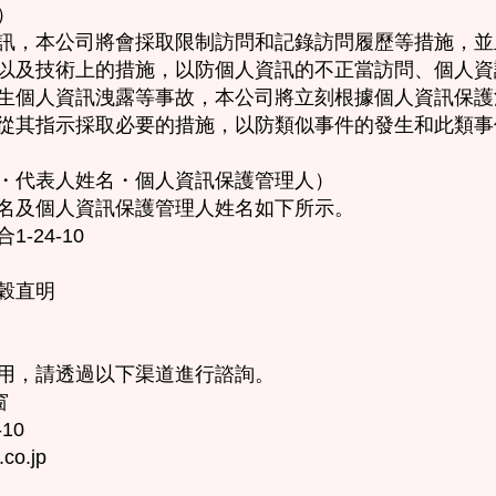
）
訊，本公司將會採取限制訪問和記錄訪問履歷等措施，並
以及技術上的措施，以防個人資訊的不正當訪問、個人資
生個人資訊洩露等事故，本公司將立刻根據個人資訊保護
從其指示採取必要的措施，以防類似事件的發生和此類事
址・代表人姓名・個人資訊保護管理人）
名及個人資訊保護管理人姓名如下所示。
-24-10
穀直明
用，請透過以下渠道進行諮詢。
窗
10
.co.jp