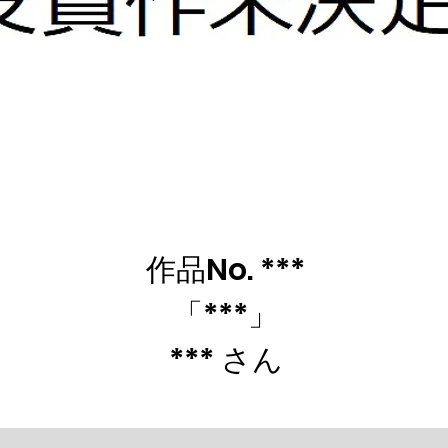
作品No. ***
「***」
*** さん