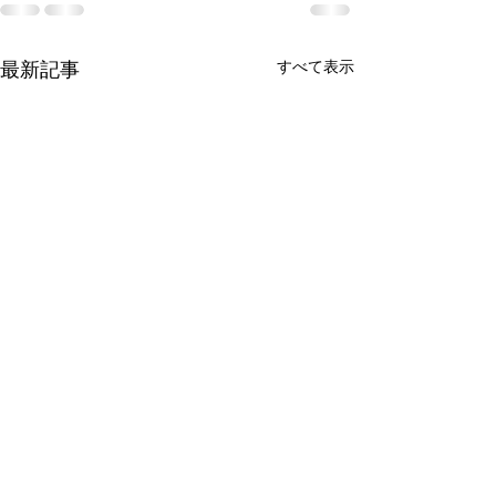
すべて表示
最新記事
(お願い)Rail-
するとき、メー