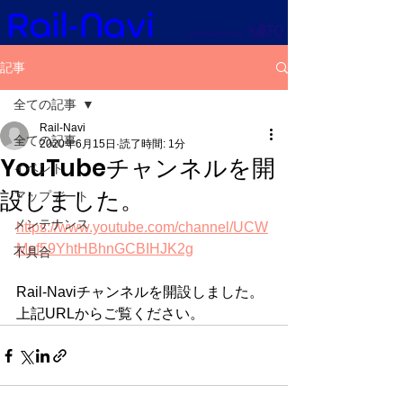
記事
全ての記事
Rail-Navi
全ての記事
2020年6月15日
読了時間: 1分
YouTubeチャンネルを開
イベント
設しました。
アップデート
メンテナンス
https://www.youtube.com/channel/UCW
Mef59YhtHBhnGCBIHJK2g
不具合
Rail-Naviチャンネルを開設しました。
上記URLからご覧ください。