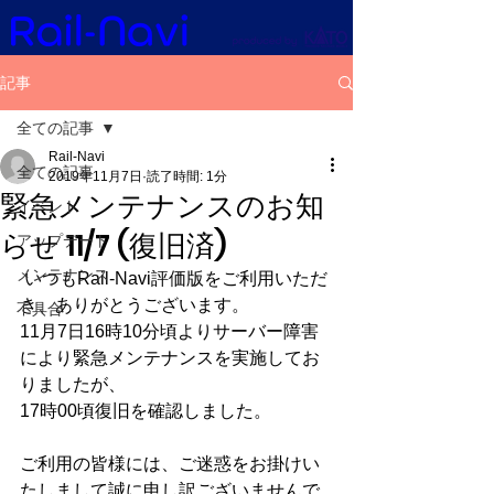
記事
全ての記事
Rail-Navi
全ての記事
2019年11月7日
読了時間: 1分
緊急メンテナンスのお知
イベント
らせ 11/7 (復旧済)
アップデート
メンテナンス
 いつもRail-Navi評価版をご利用いただ
き、ありがとうございます。
不具合
11月7日16時10分頃よりサーバー障害
により緊急メンテナンスを実施してお
りましたが、
17時00頃復旧を確認しました。
ご利用の皆様には、ご迷惑をお掛けい
たしまして誠に申し訳ございませんで