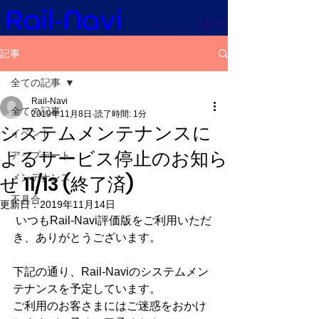
記事
全ての記事
Rail-Navi
全ての記事
2019年11月8日
読了時間: 1分
システムメンテナンスに
イベント
よるサービス停止のお知ら
アップデート
せ 11/13 (終了済)
メンテナンス
不具合
更新日：
2019年11月14日
 いつもRail-Navi評価版をご利用いただ
き、ありがとうございます。
下記の通り、Rail-Naviのシステムメン
テナンスを予定しています。
ご利用のお客さまにはご迷惑をおかけ