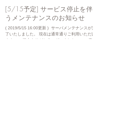
[5/15予定] サービス停止を伴
うメンテナンスのお知らせ
( 2019/5/15 16:00更新 ) ​ サーバメンテナンスが完
了いたしました。 現在は通常通りご利用いただけ
ます。 ご協力ありがとうございました。 ​ ■ 停止
期間 ■ 2019年5月15日 13:00 ～ 16:00 ​...
[5/7] 緊急メンテナンス終了の
お知らせ
( 2019/5/7 20:20更新 ) ​ サーバの緊急メンテナンス
が完了しました。 20:15現在は正常通りご利用いた
だけます。 ■ サービス停止日時 ■ 2019年 5月 7
日 19:15 ～ 20:15 ​ お客様にはご迷惑をおかけ
し、申し訳ございませんでした。 ​...
[4/26] 緊急メンテナンス完了